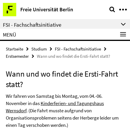
Springe
Service-
Freie Universität Berlin
direkt
Navigation
zu
FSI - Fachschaftsinitiative
Inhalt
MENÜ
Startseite
Studium
FSI - Fachschaftsinitiative
Erstsemester
Wann und wo findet die Ersti-Fahrt statt?
Wann und wo findet die Ersti-Fahrt
statt?
Wir fahren von Samstag bis Montag, vom 04.-06.
November in das
Kinderferien- und Tagungshaus
Wernsdorf
. (Die Fahrt musste aufgrund von
Organisationsproblemen seitens der Herberge leider um
einen Tag verschoben werden.)