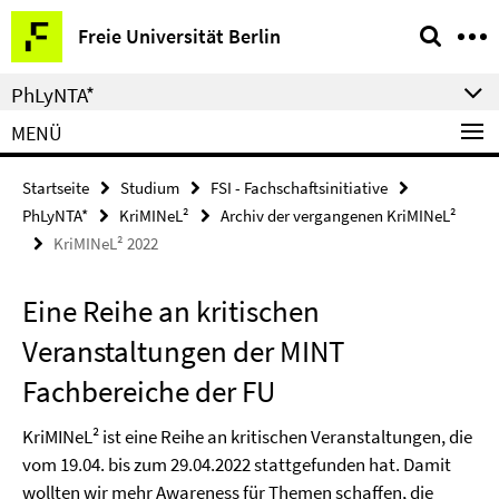
Springe
Service-
Freie Universität Berlin
direkt
Navigation
zu
PhLyNTA*
Inhalt
MENÜ
Startseite
Studium
FSI - Fachschaftsinitiative
PhLyNTA*
KriMINeL²
Archiv der vergangenen KriMINeL²
KriMINeL² 2022
Eine Reihe an kritischen
Veranstaltungen der MINT
Fachbereiche der FU
KriMINeL² ist eine Reihe an kritischen Veranstaltungen, die
vom 19.04. bis zum 29.04.2022 stattgefunden hat. Damit
wollten wir mehr Awareness für Themen schaffen, die