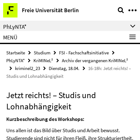
Springe
Service-
Freie Universität Berlin
direkt
Navigation
zu
PhLyNTA*
Inhalt
MENÜ
Startseite
Studium
FSI - Fachschaftsinitiative
PhLyNTA*
KriMINeL²
Archiv der vergangenen KriMINeL²
kriminel2_23
Dienstag, 18.04.
16-18h: Jetzt reichts! –
Studis und Lohnabhängigkeit
Jetzt reichts! – Studis und
Lohnabhängigkeit
Kurzbeschreibung des Workshops:
Uns allen ist das Bild über Studis und Arbeit bewusst.
Studierende sind nicht für ihren Fleiß, ihre Strukturiertheit,