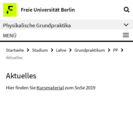
Springe
Service-
Freie Universität Berlin
direkt
Navigation
zu
Physikalische Grundpraktika
Inhalt
MENÜ
Startseite
Studium
Lehre
Grundpraktikum
PP
Aktuelles
Aktuelles
Hier finden Sie
Kursmaterial
zum SoSe 2019