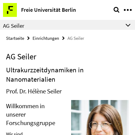
Springe
Service-
Freie Universität Berlin
direkt
Navigation
zu
AG Seiler
Inhalt
Startseite
Einrichtungen
AG Seiler
AG Seiler
Ultrakurzzeitdynamiken in
Nanomaterialien
Prof. Dr. Hélène Seiler
Willkommen in
unserer
Forschungsgruppe
Wir sind