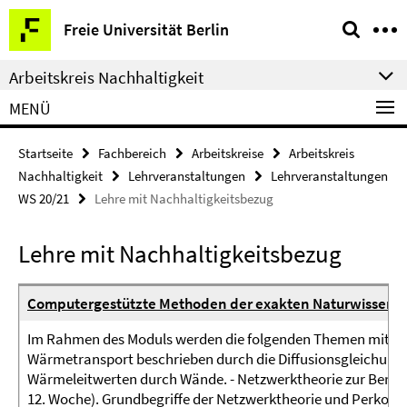
Springe
Service-
Freie Universität Berlin
direkt
Navigation
zu
Arbeitskreis Nachhaltigkeit
Inhalt
MENÜ
Startseite
Fachbereich
Arbeitskreise
Arbeitskreis
Nachhaltigkeit
Lehrveranstaltungen
Lehrveranstaltungen
WS 20/21
Lehre mit Nachhaltigkeitsbezug
Lehre mit Nachhaltigkeitsbezug
Computergestützte Methoden der exakten Naturwissens
Im Rahmen des Moduls werden die folgenden Themen mit Na
Wärmetransport beschrieben durch die Diffusionsgleichung
Wärmeleitwerten durch Wände. - Netzwerktheorie zur Bere
12. Woche). Grundbegriffe der Netzwerktheorie und Perkola