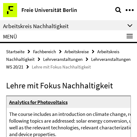
Springe
Service-
Freie Universität Berlin
direkt
Navigation
zu
Arbeitskreis Nachhaltigkeit
Inhalt
MENÜ
Startseite
Fachbereich
Arbeitskreise
Arbeitskreis
Nachhaltigkeit
Lehrveranstaltungen
Lehrveranstaltungen
WS 20/21
Lehre mit Fokus Nachhaltigkeit
Lehre mit Fokus Nachhaltigkeit
Analytics for Photovoltaics
The course includes an introduction on climate change, reso
following topics are addressed: solar energy conversion, use
well as the relevant technologies, relevant characterization 
and device properties.