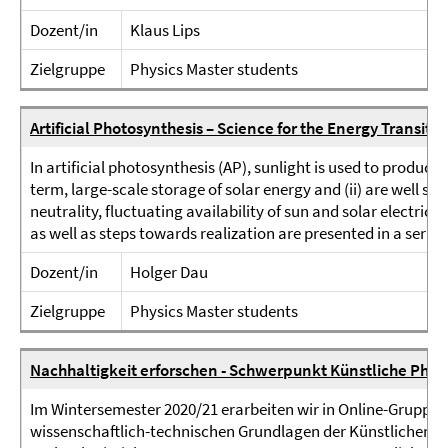
Dozent/in
Klaus Lips
Zielgruppe
Physics Master students
Artificial Photosynthesis – Science for the Energy Transitio
In artificial photosynthesis (AP), sunlight is used to produce
term, large-scale storage of solar energy and (ii) are well sui
neutrality, fluctuating availability of sun and solar electrici
as well as steps towards realization are presented in a series o
Dozent/in
Holger Dau
Zielgruppe
Physics Master students
Nachhaltigkeit erforschen - Schwerpunkt Künstliche Pho
Im Wintersemester 2020/21 erarbeiten wir in Online-Gruppe
wissenschaftlich-technischen Grundlagen der Künstlichen Ph