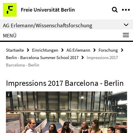
Springe
Service-
Freie Universität Berlin
direkt
Navigation
zu
AG Erlemann/Wissenschaftsforschung
Inhalt
MENÜ
Startseite
Einrichtungen
AG Erlemann
Forschung
Berlin - Barcelona Summer School 2017
Impressions 2017
Barcelona - Berlin
Impressions 2017 Barcelona - Berlin