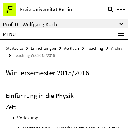
Springe
Service-
Freie Universität Berlin
direkt
Navigation
zu
Prof. Dr. Wolfgang Kuch
Inhalt
MENÜ
Startseite
Einrichtungen
AG Kuch
Teaching
Archiv
Teaching WS 2015/2016
Wintersemester 2015/2016
Einführung in die Physik
Zeit:
Vorlesung: