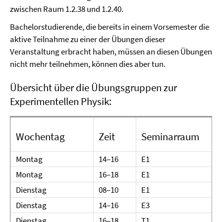
zwischen Raum 1.2.38 und 1.2.40.
Bachelorstudierende, die bereits in einem Vorsemester die
aktive Teilnahme zu einer der Übungen dieser
Veranstaltung erbracht haben, müssen an diesen Übungen
nicht mehr teilnehmen, können dies aber tun.
Übersicht über die Übungsgruppen zur
Experimentellen Physik:
Wochentag
Zeit
Seminarraum
Montag
14–16
E1
1
Montag
16–18
E1
1
Dienstag
08–10
E1
1
Dienstag
14–16
E3
1
Dienstag
16–18
T1
1