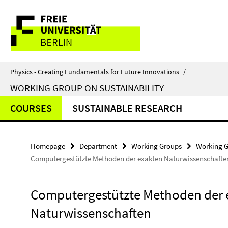
Springe
Service
direkt
zu
Navigation
Inhalt
Physics • Creating Fundamentals for Future Innovations
/
WORKING GROUP ON SUSTAINABILITY
COURSES
SUSTAINABLE RESEARCH
Homepage
Department
Working Groups
Working G
Computergestützte Methoden der exakten Naturwissenschafte
Computergestützte Methoden der 
Naturwissenschaften