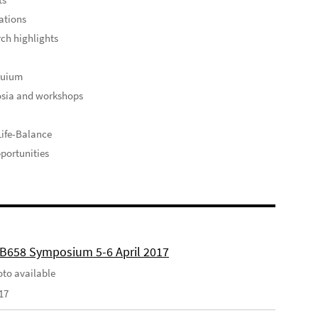
ations
ch highlights
quium
sia and workshops
ife-Balance
portunities
FB658 Symposium 5-6 April 2017
to available
17