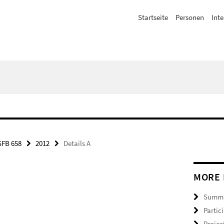
Startseite
Personen
Inte
SFB 658
2012
Details A
MORE 
Summ
Partic
Projec