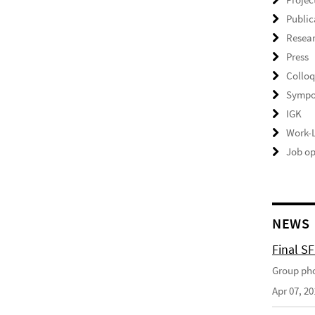
Public
Resear
Press
Collo
Sympo
IGK
Work-L
Job op
NEWS
Final S
Group pho
Apr 07, 20