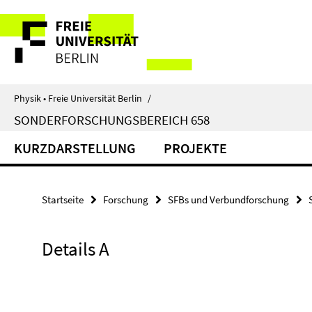
Springe
Service-
direkt
zu
Navigation
Inhalt
Physik • Freie Universität Berlin
/
SONDERFORSCHUNGSBEREICH 658
KURZDARSTELLUNG
PROJEKTE
Startseite
Forschung
SFBs und Verbundforschung
Details A