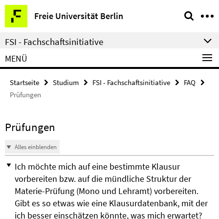
Springe
Service-
Freie Universität Berlin
direkt
Navigation
zu
FSI - Fachschaftsinitiative
Inhalt
MENÜ
Startseite
Studium
FSI - Fachschaftsinitiative
FAQ
Prüfungen
Prüfungen
Alles einblenden
Ich möchte mich auf eine bestimmte Klausur
vorbereiten bzw. auf die mündliche Struktur der
Materie-Prüfung (Mono und Lehramt) vorbereiten.
Gibt es so etwas wie eine Klausurdatenbank, mit der
ich besser einschätzen könnte, was mich erwartet?