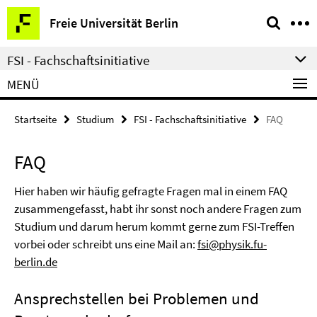
Springe
Service-
Freie Universität Berlin
direkt
Navigation
zu
FSI - Fachschaftsinitiative
Inhalt
MENÜ
Startseite
Studium
FSI - Fachschaftsinitiative
FAQ
FAQ
Hier haben wir häufig gefragte Fragen mal in einem FAQ
zusammengefasst, habt ihr sonst noch andere Fragen zum
Studium und darum herum kommt gerne zum FSI-Treffen
vorbei oder schreibt uns eine Mail an:
fsi@physik.fu-
berlin.de
Ansprechstellen bei Problemen und