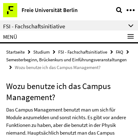
Springe
Service-
Freie Universität Berlin
direkt
Navigation
zu
FSI - Fachschaftsinitiative
Inhalt
MENÜ
Startseite
Studium
FSI - Fachschaftsinitiative
FAQ
Semesterbeginn, Brückenkurs und Einführungsveranstaltungen
Wozu benutze ich das Campus Management?
Wozu benutze ich das Campus
Management?
Das Campus Management benutzt man um sich für
Module anzumelden und sonst nichts. Es gibt vor andere
Funktionen zu haben, aber die benutzt in der Physik
niemand. Hauptsächlich benutzt man das Campus