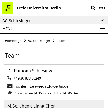
Springe
Service
Freie Universität Berlin
direkt
Navigation
zu
AG Schlesinger
Inhalt
MENU
Homepage
AG Schlesinger
Team
Team
Dr. Ramona Schlesinger
+49 30 838 56249
rschlesinger@zedat.fu-berlin.de
Arnimallee 14, Room -1.1.15, 14195 Berlin
M.Sc. Jheng-Liang Chen