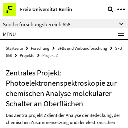
Springe
Service-
Freie Universität Berlin
direkt
Navigation
zu
Sonderforschungsbereich 658
Inhalt
MENÜ
Startseite
Forschung
SFBs und Verbundforschung
SFB
658
Projekte
Projekt Z
Zentrales Projekt:
Photoelektronenspektroskopie zur
chemischen Analyse molekularer
Schalter an Oberflächen
Das Zentralprojekt Z dient der Analyse der Bedeckung, der
chemischen Zusammensetzung und der elektronischen