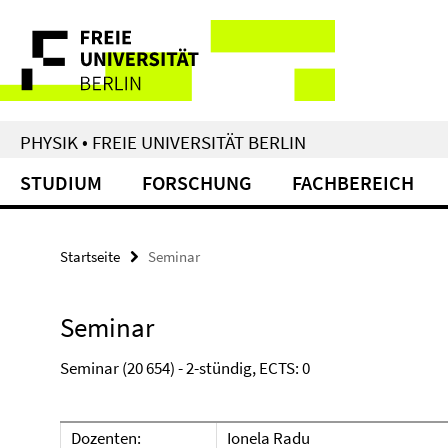
Springe
Service-
direkt
zu
Navigation
Inhalt
PHYSIK • FREIE UNIVERSITÄT BERLIN
STUDIUM
FORSCHUNG
FACHBEREICH
Startseite
Seminar
Seminar
Seminar (20 654) - 2-stündig, ECTS: 0
Dozenten:
Ionela Radu