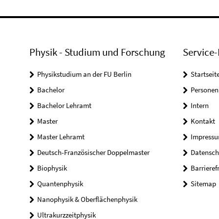
Physik - Studium und Forschung
Service-
Physikstudium an der FU Berlin
Startseit
Bachelor
Personen
Bachelor Lehramt
Intern
Master
Kontakt
Master Lehramt
Impress
Deutsch-Französischer Doppelmaster
Datensch
Biophysik
Barrieref
Quantenphysik
Sitemap
Nanophysik & Oberflächenphysik
Ultrakurzzeitphysik