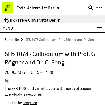
Springe
Service-
Freie Universität Berlin
direkt
Navigation
zu
Physik • Freie Universität Berlin
Inhalt
MENÜ
Startseite
SFB 1078 Colloquium - Prof. Rögner and Dr. Song
SFB 1078 - Colloquium with Prof. G.
Rögner and Dr. C. Song
26.06.2017 | 15:15 - 17:30
The SFB 1078 kindly invites you to the next colloquium.
Everybody is welcome!
Link to the
program
.