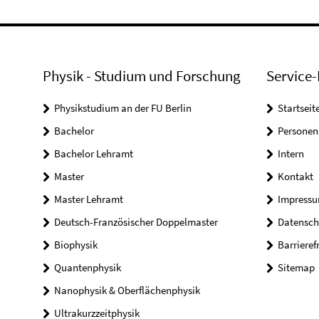
Physik - Studium und Forschung
Service-
Physikstudium an der FU Berlin
Startseit
Bachelor
Personen
Bachelor Lehramt
Intern
Master
Kontakt
Master Lehramt
Impress
Deutsch-Französischer Doppelmaster
Datensch
Biophysik
Barrieref
Quantenphysik
Sitemap
Nanophysik & Oberflächenphysik
Ultrakurzzeitphysik