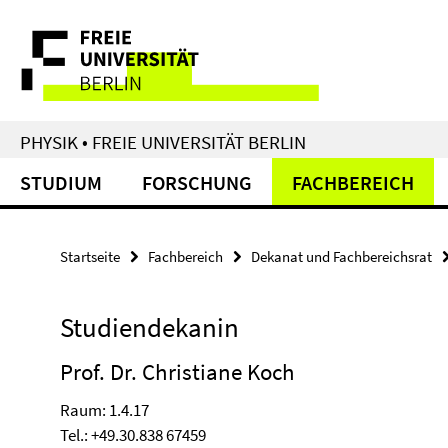
Springe
Service-
direkt
zu
Navigation
Inhalt
PHYSIK • FREIE UNIVERSITÄT BERLIN
STUDIUM
FORSCHUNG
FACHBEREICH
Startseite
Fachbereich
Dekanat und Fachbereichsrat
Studiendekanin
Prof. Dr. Christiane Koch
Raum: 1.4.17
Tel.: +49.30.838 67459