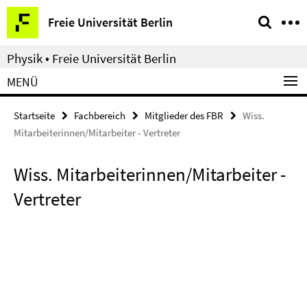
Springe
Service-
Freie Universität Berlin
direkt
Navigation
zu
Physik • Freie Universität Berlin
Inhalt
MENÜ
Startseite
Fachbereich
Mitglieder des FBR
Wiss.
Mitarbeiterinnen/Mitarbeiter - Vertreter
Wiss. Mitarbeiterinnen/Mitarbeiter -
Vertreter