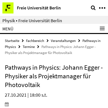
Springe
Service-
Freie Universität Berlin
direkt
Navigation
zu
Physik • Freie Universität Berlin
Inhalt
MENÜ
Startseite
Fachbereich
Veranstaltungen
Pathways in
Physics
Termine
Pathways in Physics: Johann Egger -
Physiker als Projektmanager für Photovoltaik
Pathways in Physics: Johann Egger -
Physiker als Projektmanager für
Photovoltaik
27.10.2021 | 18:00 s.t.