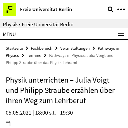
Springe
Service-
Freie Universität Berlin
direkt
Navigation
zu
Physik • Freie Universität Berlin
Inhalt
MENÜ
Startseite
Fachbereich
Veranstaltungen
Pathways in
Physics
Termine
Pathways in Physics: Julia Voigt und
Philipp Straube über das Physik-Lehramt
Physik unterrichten – Julia Voigt
und Philipp Straube erzählen über
ihren Weg zum Lehrberuf
05.05.2021 | 18:00 s.t. - 19:30