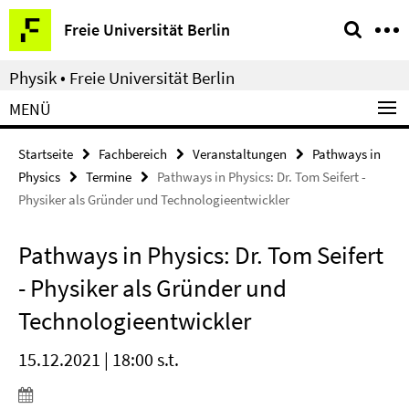
Springe
Service-
Freie Universität Berlin
direkt
Navigation
zu
Physik • Freie Universität Berlin
Inhalt
MENÜ
Startseite
Fachbereich
Veranstaltungen
Pathways in
Physics
Termine
Pathways in Physics: Dr. Tom Seifert -
Physiker als Gründer und Technologieentwickler
Pathways in Physics: Dr. Tom Seifert
- Physiker als Gründer und
Technologieentwickler
15.12.2021 | 18:00 s.t.