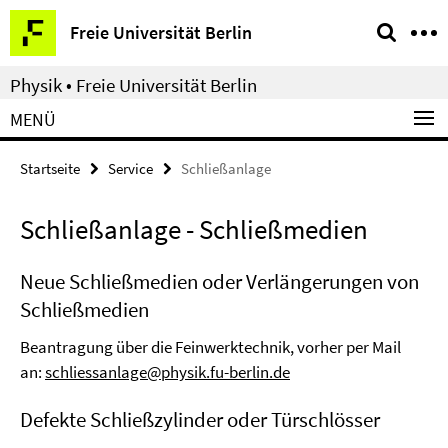
Springe
Service-
Freie Universität Berlin
direkt
Navigation
zu
Physik • Freie Universität Berlin
Inhalt
MENÜ
Startseite
Service
Schließanlage
Schließanlage - Schließmedien
Neue Schließmedien oder Verlängerungen von
Schließmedien
Beantragung über die Feinwerktechnik, vorher per Mail
an:
schliessanlage@physik.fu-berlin.de
Defekte Schließzylinder oder Türschlösser