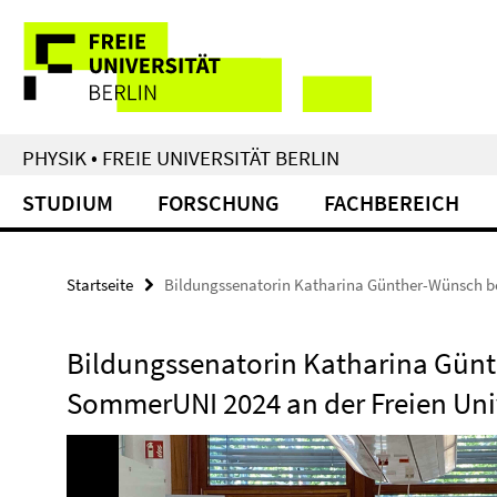
Springe
Service-
direkt
zu
Navigation
Inhalt
PHYSIK • FREIE UNIVERSITÄT BERLIN
STUDIUM
FORSCHUNG
FACHBEREICH
Startseite
Bildungssenatorin Katharina Günther-Wünsch be
Bildungssenatorin Katharina Gün
SommerUNI 2024 an der Freien Univ