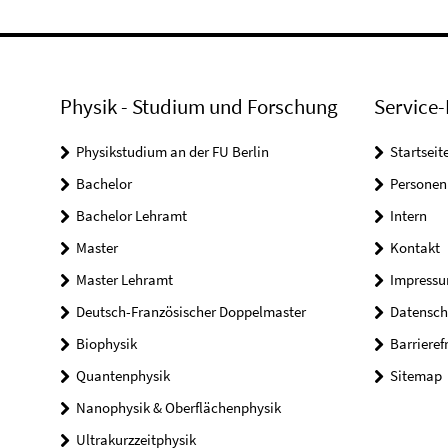
Physik - Studium und Forschung
Service-
Physikstudium an der FU Berlin
Startseit
Bachelor
Personen
Bachelor Lehramt
Intern
Master
Kontakt
Master Lehramt
Impress
Deutsch-Französischer Doppelmaster
Datensch
Biophysik
Barrieref
Quantenphysik
Sitemap
Nanophysik & Oberflächenphysik
Ultrakurzzeitphysik