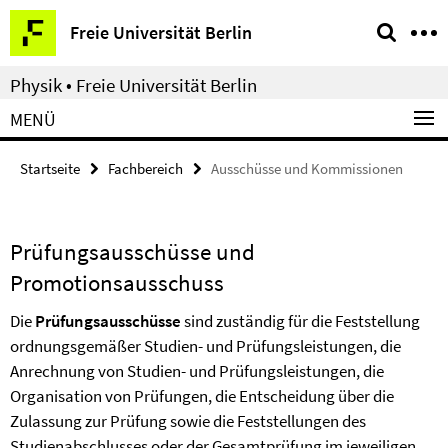
Springe
Service-
Freie Universität Berlin
direkt
Navigation
zu
Physik • Freie Universität Berlin
Inhalt
MENÜ
Startseite
Fachbereich
Ausschüsse und Kommissionen
Prüfungsausschüsse und
Promotionsausschuss
Die
Prüfungsausschüsse
sind zuständig für die Feststellung
ordnungsgemäßer Studien- und Prüfungsleistungen, die
Anrechnung von Studien- und Prüfungsleistungen, die
Organisation von Prüfungen, die Entscheidung über die
Zulassung zur Prüfung sowie die Feststellungen des
Studienabschlusses oder der Gesamtprüfung im jeweiligen