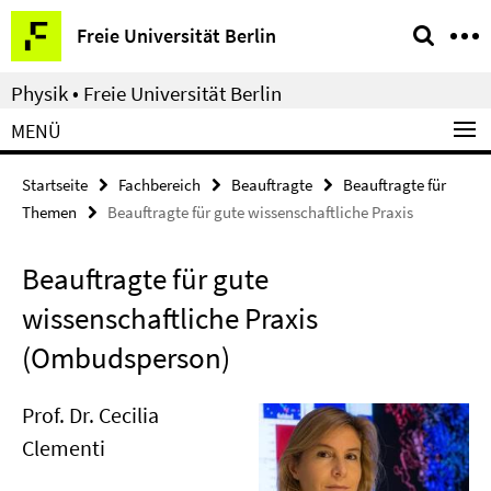
Springe
Service-
Freie Universität Berlin
direkt
Navigation
zu
Physik • Freie Universität Berlin
Inhalt
MENÜ
Startseite
Fachbereich
Beauftragte
Beauftragte für
Themen
Beauftragte für gute wissenschaftliche Praxis
Beauftragte für gute
wissenschaftliche Praxis
(Ombudsperson)
Prof. Dr. Cecilia
Clementi