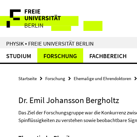
Springe
Service-
direkt
zu
Navigation
Inhalt
PHYSIK • FREIE UNIVERSITÄT BERLIN
STUDIUM
FORSCHUNG
FACHBEREICH
Startseite
Forschung
Ehemalige und Ehrendoktoren
Dr. Emil Johansson Bergholtz
Das Ziel der Forschungsgruppe war die Konkurrenz zwis
Spinflüssigkeiten zu verstehen sowie beobachtbare Signa