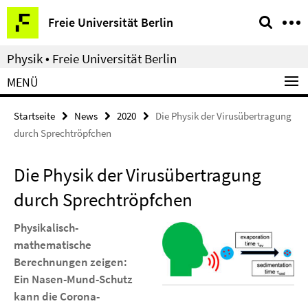
Springe
Service-
Freie Universität Berlin
direkt
Navigation
zu
Physik • Freie Universität Berlin
Inhalt
MENÜ
Startseite
News
2020
Die Physik der Virusübertragung
durch Sprechtröpfchen
Die Physik der Virusübertragung
durch Sprechtröpfchen
Physikalisch-
mathematische
Berechnungen zeigen:
Ein Nasen-Mund-Schutz
kann die Corona-