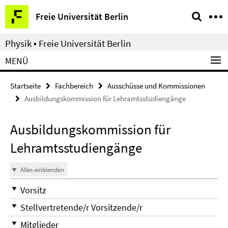
Springe
Service-
Freie Universität Berlin
direkt
Navigation
zu
Physik • Freie Universität Berlin
Inhalt
MENÜ
Startseite
Fachbereich
Ausschüsse und Kommissionen
Ausbildungskommission für Lehramtsstudiengänge
Ausbildungskommission für
Lehramtsstudiengänge
Alles einblenden
Vorsitz
Stellvertretende/r Vorsitzende/r
Mitglieder