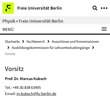
Springe
Service-
Freie Universität Berlin
direkt
Navigation
zu
Physik • Freie Universität Berlin
Inhalt
MENÜ
Startseite
Fachbereich
Ausschüsse und Kommissionen
Ausbildungskommission für Lehramtsstudiengänge
Vorsitz
Vorsitz
Prof. Dr. Marcus Kubsch
Tel.: +49.30.838 63495
Email:
m.kubsch@fu-berlin.de