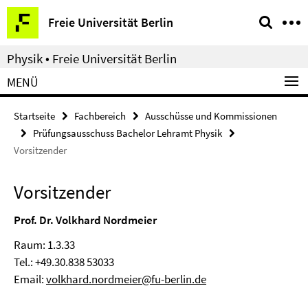
Springe
Service-
Freie Universität Berlin
direkt
Navigation
zu
Physik • Freie Universität Berlin
Inhalt
MENÜ
Startseite
Fachbereich
Ausschüsse und Kommissionen
Prüfungsausschuss Bachelor Lehramt Physik
Vorsitzender
Vorsitzender
Prof. Dr. Volkhard Nordmeier
Raum: 1.3.33
Tel.: +49.30.838 53033
Email:
volkhard.nordmeier@fu-berlin.de