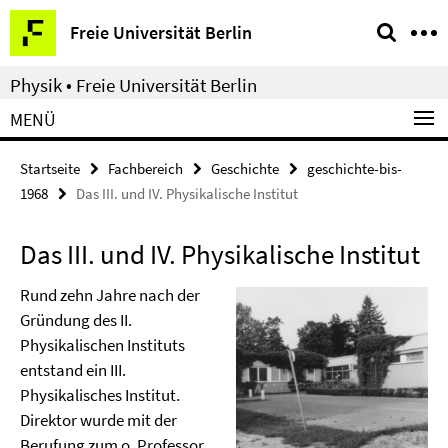
Springe
Service-
Freie Universität Berlin
direkt
Navigation
zu
Physik • Freie Universität Berlin
Inhalt
MENÜ
Startseite
Fachbereich
Geschichte
geschichte-bis-
1968
Das III. und IV. Physikalische Institut
Das III. und IV. Physikalische Institut
Rund zehn Jahre nach der
Gründung des II.
Physikalischen Instituts
entstand ein III.
Physikalisches Institut.
Direktor wurde mit der
Berufung zum o. Professor