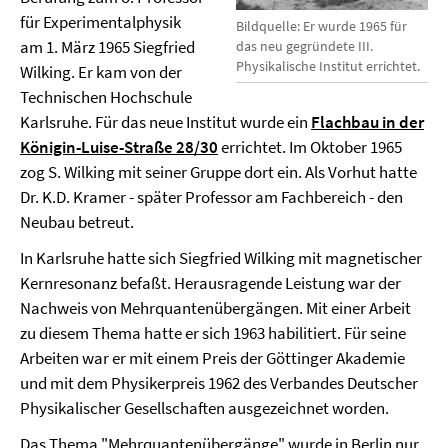
für Experimentalphysik
Bildquelle: Er wurde 1965 für
am 1. März 1965 Siegfried
das neu gegründete III.
Physikalische Institut errichtet.
Wilking. Er kam von der
Technischen Hochschule
Karlsruhe. Für das neue Institut wurde ein
Flachbau in der
Königin-Luise-Straße 28/30
errichtet. Im Oktober 1965
zog S. Wilking mit seiner Gruppe dort ein. Als Vorhut hatte
Dr. K.D. Kramer - später Professor am Fachbereich - den
Neubau betreut.
In Karlsruhe hatte sich Siegfried Wilking mit magnetischer
Kernresonanz befaßt. Herausragende Leistung war der
Nachweis von Mehrquantenübergängen. Mit einer Arbeit
zu diesem Thema hatte er sich 1963 habilitiert. Für seine
Arbeiten war er mit einem Preis der Göttinger Akademie
und mit dem Physikerpreis 1962 des Verbandes Deutscher
Physikalischer Gesellschaften ausgezeichnet worden.
Das Thema "Mehrquantenübergänge" wurde in Berlin nur