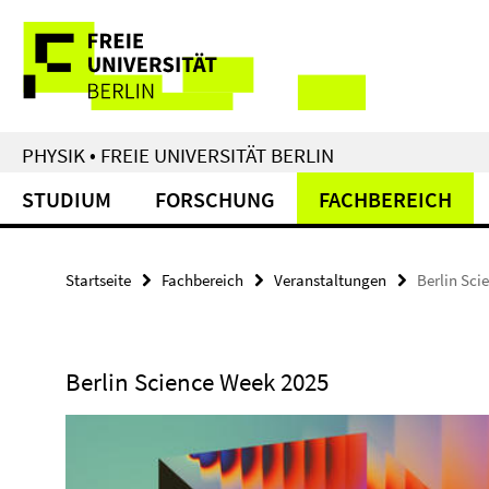
Springe
Service-
direkt
zu
Navigation
Inhalt
PHYSIK • FREIE UNIVERSITÄT BERLIN
STUDIUM
FORSCHUNG
FACHBEREICH
Startseite
Fachbereich
Veranstaltungen
Berlin Sci
Berlin Science Week 2025