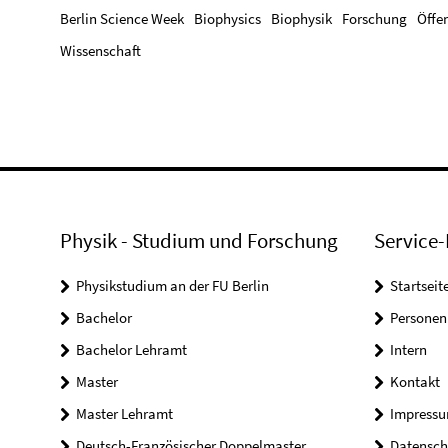
Berlin Science Week
Biophysics
Biophysik
Forschung
Öffen
Wissenschaft
Physik - Studium und Forschung
Service-
Physikstudium an der FU Berlin
Startseit
Bachelor
Personen
Bachelor Lehramt
Intern
Master
Kontakt
Master Lehramt
Impress
Deutsch-Französischer Doppelmaster
Datensch