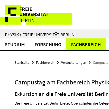
Springe
Service-
direkt
zu
Navigation
Inhalt
PHYSIK • FREIE UNIVERSITÄT BERLIN
STUDIUM
FORSCHUNG
FACHBEREICH
Startseite
Fachbereich
Veranstaltungen
Campustag
Campustag am Fachbereich Physi
Exkursion an die Freie Universität Berli
Die Freie Universität Berlin bietet Oberschulen die Geleg