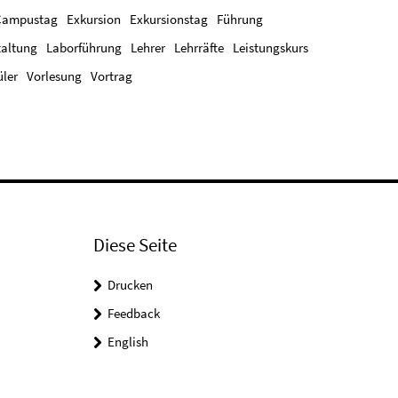
Campustag
Exkursion
Exkursionstag
Führung
taltung
Laborführung
Lehrer
Lehrräfte
Leistungskurs
ler
Vorlesung
Vortrag
Diese Seite
Drucken
Feedback
English