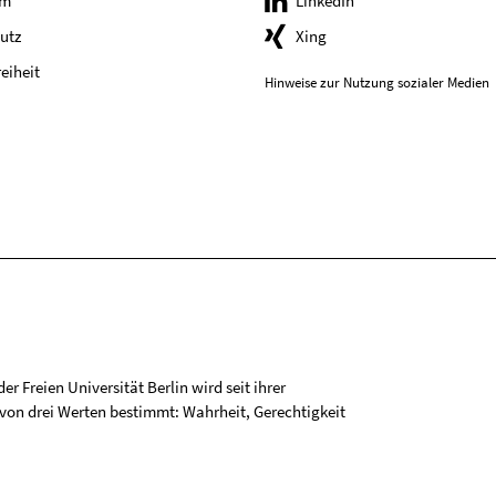
um
LinkedIn
utz
Xing
reiheit
Hinweise zur Nutzung sozialer Medien
r Freien Universität Berlin wird seit ihrer
on drei Werten bestimmt: Wahrheit, Gerechtigkeit