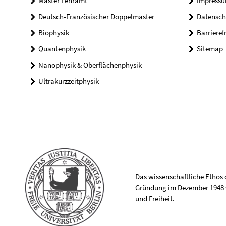
Master Lehramt
Impress
Deutsch-Französischer Doppelmaster
Datensch
Biophysik
Barrieref
Quantenphysik
Sitemap
Nanophysik & Oberflächenphysik
Ultrakurzzeitphysik
Das wissenschaftliche Ethos de
Gründung im Dezember 1948 v
und Freiheit.