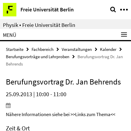
Springe
Service-
Freie Universität Berlin
direkt
Navigation
zu
Physik • Freie Universität Berlin
Inhalt
MENÜ
Startseite
Fachbereich
Veranstaltungen
Kalender
Berufungsvorträge und Lehrproben
Berufungsvortrag Dr. Jan
Behrends
Berufungsvortrag Dr. Jan Behrends
25.09.2013 | 10:00 - 11:00
Nähere Informationen siehe bei >>Links zum Thema<<
Zeit & Ort