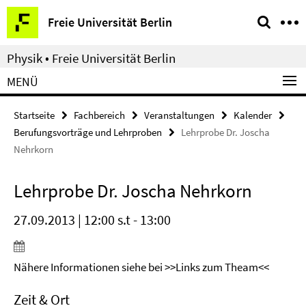
Springe
Service-
Freie Universität Berlin
direkt
Navigation
zu
Physik • Freie Universität Berlin
Inhalt
MENÜ
Startseite
Fachbereich
Veranstaltungen
Kalender
Berufungsvorträge und Lehrproben
Lehrprobe Dr. Joscha
Nehrkorn
Lehrprobe Dr. Joscha Nehrkorn
27.09.2013 | 12:00 s.t - 13:00
Nähere Informationen siehe bei >>Links zum Theam<<
Zeit & Ort