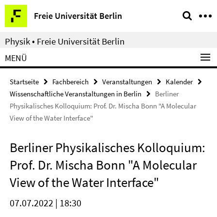
Springe
Service-
Freie Universität Berlin
direkt
Navigation
zu
Physik • Freie Universität Berlin
Inhalt
MENÜ
Startseite
Fachbereich
Veranstaltungen
Kalender
Wissenschaftliche Veranstaltungen in Berlin
Berliner
Physikalisches Kolloquium: Prof. Dr. Mischa Bonn "A Molecular
View of the Water Interface"
Berliner Physikalisches Kolloquium:
Prof. Dr. Mischa Bonn "A Molecular
View of the Water Interface"
07.07.2022 | 18:30