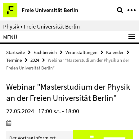
Springe
Service-
Freie Universität Berlin
direkt
Navigation
zu
Physik • Freie Universität Berlin
Inhalt
MENÜ
Startseite
Fachbereich
Veranstaltungen
Kalender
Termine
2024
Webinar "Masterstudium der Physik an der
Freien Universität Berlin"
Webinar "Masterstudium der Physik
an der Freien Universität Berlin"
22.05.2024 | 17:00 s.t. - 18:00
Der Vortrag informiert