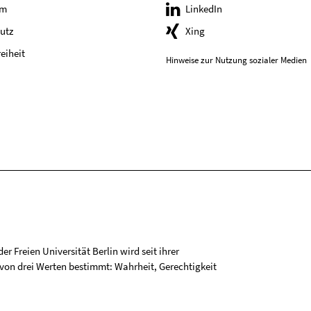
um
LinkedIn
utz
Xing
reiheit
Hinweise zur Nutzung sozialer Medien
r Freien Universität Berlin wird seit ihrer
on drei Werten bestimmt: Wahrheit, Gerechtigkeit