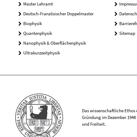
Master Lehramt
Impress
Deutsch-Französischer Doppelmaster
Datensch
Biophysik
Barrieref
Quantenphysik
Sitemap
Nanophysik & Oberflächenphysik
Ultrakurzzeitphysik
Das wissenschaftliche Ethos de
Gründung im Dezember 1948 v
und Freiheit.