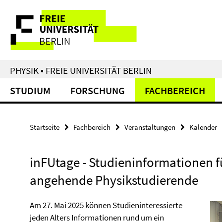
Springe
Service-
direkt
zu
Navigation
Inhalt
PHYSIK • FREIE UNIVERSITÄT BERLIN
STUDIUM
FORSCHUNG
FACHBEREICH
Startseite
Fachbereich
Veranstaltungen
Kalender
inFUtage - Studieninformationen f
angehende Physikstudierende
Am 27. Mai 2025 können Studieninteressierte
jeden Alters Informationen rund um ein