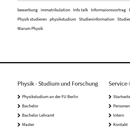
bewerbung
immatrikulation
Info talk
Informaionsvortrag
Physik studieren
physikstudium
Studieninformation
Studie
Warum Physik
Physik - Studium und Forschung
Service-
Physikstudium an der FU Berlin
Startseit
Bachelor
Personen
Bachelor Lehramt
Intern
Master
Kontakt