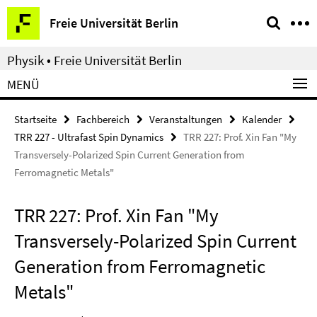
Springe
Service-
Freie Universität Berlin
direkt
Navigation
zu
Physik • Freie Universität Berlin
Inhalt
MENÜ
Startseite
Fachbereich
Veranstaltungen
Kalender
TRR 227 - Ultrafast Spin Dynamics
TRR 227: Prof. Xin Fan "My
Transversely-Polarized Spin Current Generation from
Ferromagnetic Metals"
TRR 227: Prof. Xin Fan "My
Transversely-Polarized Spin Current
Generation from Ferromagnetic
Metals"