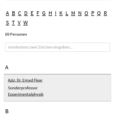
A
B
C
D
E
F
G
H
I
K
L
M
N
O
P
Q
R
S
T
V
W
69 Personen
Suchbegriff
A
Aziz, Dr. Emad Flear
Sonderprofessor
Experimentalphysik
B