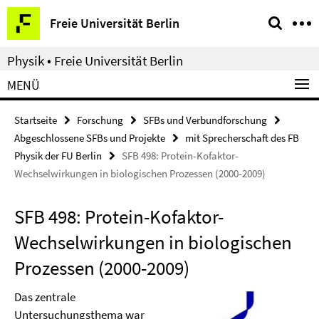
Springe
Service-
Freie Universität Berlin
direkt
Navigation
zu
Physik • Freie Universität Berlin
Inhalt
MENÜ
Startseite
Forschung
SFBs und Verbundforschung
Abgeschlossene SFBs und Projekte
mit Sprecherschaft des FB
Physik der FU Berlin
SFB 498: Protein-Kofaktor-
Wechselwirkungen in biologischen Prozessen (2000-2009)
SFB 498: Protein-Kofaktor-
Wechselwirkungen in biologischen
Prozessen (2000-2009)
Das zentrale
Untersuchungsthema war