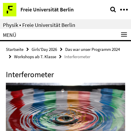
Springe
Service-
Freie Universität Berlin
direkt
Navigation
zu
Physik • Freie Universität Berlin
Inhalt
MENÜ
Startseite
Girls'Day 2026
Das war unser Programm 2024
Workshops ab 7. Klasse
Interferometer
Interferometer