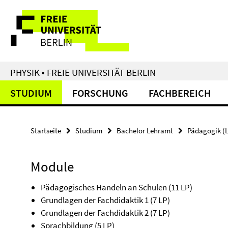
Springe
Service-
direkt
zu
Navigation
Inhalt
PHYSIK • FREIE UNIVERSITÄT BERLIN
STUDIUM
FORSCHUNG
FACHBEREICH
Startseite
Studium
Bachelor Lehramt
Pädagogik (L
Module
Pädagogisches Handeln an Schulen (11 LP)
Grundlagen der Fachdidaktik 1 (7 LP)
Grundlagen der Fachdidaktik 2 (7 LP)
Sprachbildung (5 LP)