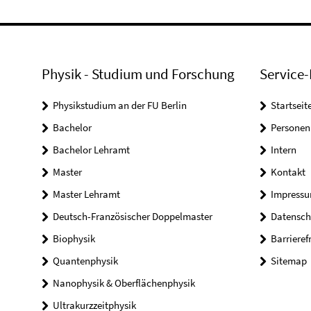
Physik - Studium und Forschung
Service-
Physikstudium an der FU Berlin
Startseit
Bachelor
Personen
Bachelor Lehramt
Intern
Master
Kontakt
Master Lehramt
Impress
Deutsch-Französischer Doppelmaster
Datensch
Biophysik
Barrieref
Quantenphysik
Sitemap
Nanophysik & Oberflächenphysik
Ultrakurzzeitphysik