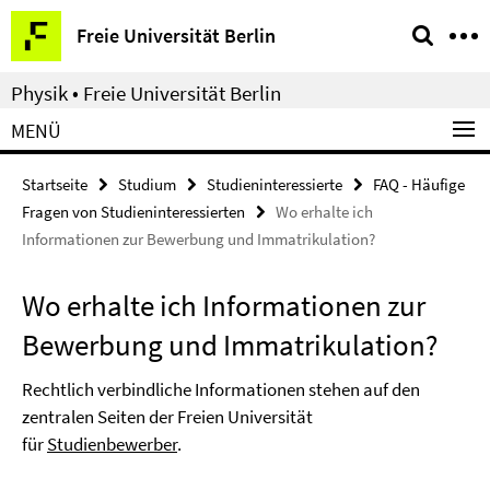
Springe
Service-
Freie Universität Berlin
direkt
Navigation
zu
Physik • Freie Universität Berlin
Inhalt
MENÜ
Startseite
Studium
Studieninteressierte
FAQ - Häufige
Fragen von Studieninteressierten
Wo erhalte ich
Informationen zur Bewerbung und Immatrikulation?
Wo erhalte ich Informationen zur
Bewerbung und Immatrikulation?
Rechtlich verbindliche Informationen stehen auf den
zentralen Seiten der Freien Universität
für
Studienbewerber
.