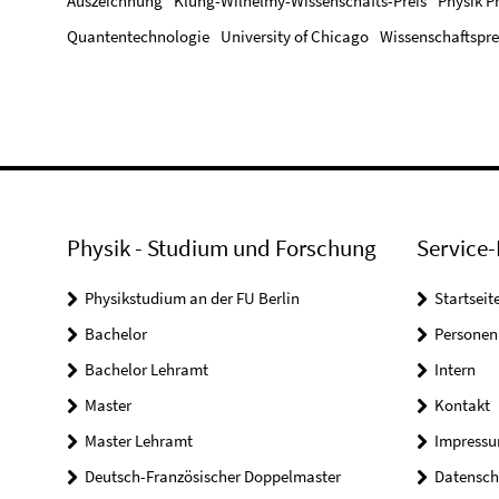
Auszeichnung
Klung-Wilhelmy-Wissenschafts-Preis
Physik Pr
Quantentechnologie
University of Chicago
Wissenschaftspre
Physik - Studium und Forschung
Service-
Physikstudium an der FU Berlin
Startseit
Bachelor
Personen
Bachelor Lehramt
Intern
Master
Kontakt
Master Lehramt
Impress
Deutsch-Französischer Doppelmaster
Datensch