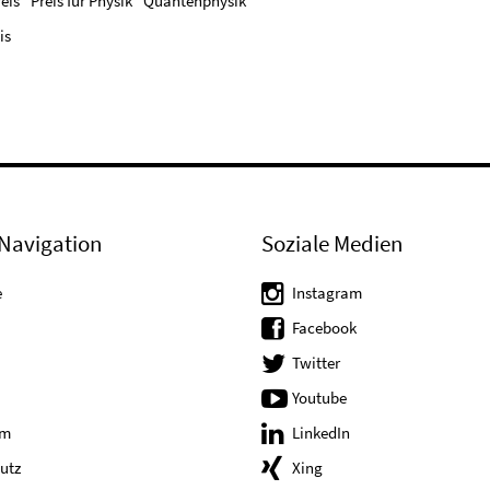
eis
Preis für Physik
Quantenphysik
is
Navigation
Soziale Medien
e
Instagram
Facebook
Twitter
Youtube
um
LinkedIn
utz
Xing