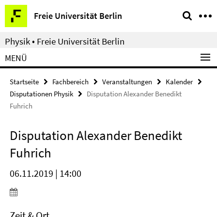
Springe
Service-
Freie Universität Berlin
direkt
Navigation
zu
Physik • Freie Universität Berlin
Inhalt
MENÜ
Startseite
Fachbereich
Veranstaltungen
Kalender
Disputationen Physik
Disputation Alexander Benedikt
Fuhrich
Disputation Alexander Benedikt
Fuhrich
06.11.2019 | 14:00
Zeit & Ort