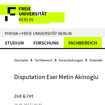
Springe
Service-
direkt
zu
Navigation
Inhalt
PHYSIK • FREIE UNIVERSITÄT BERLIN
STUDIUM
FORSCHUNG
FACHBEREICH
Startseite
Fachbereich
Veranstaltungen
Kalender
Disputation Eser Metin Akinoglu
Zeit & Ort
16.05.2017 | 16:30