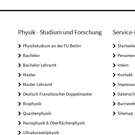
Physik - Studium und Forschung
Service-
Physikstudium an der FU Berlin
Startseit
Bachelor
Personen
Bachelor Lehramt
Intern
Master
Kontakt
Master Lehramt
Impress
Deutsch-Französischer Doppelmaster
Datensch
Biophysik
Barrieref
Quantenphysik
Sitemap
Nanophysik & Oberflächenphysik
Ultrakurzzeitphysik