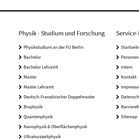
Physik - Studium und Forschung
Service-
Physikstudium an der FU Berlin
Startseit
Bachelor
Personen
Bachelor Lehramt
Intern
Master
Kontakt
Master Lehramt
Impress
Deutsch-Französischer Doppelmaster
Datensch
Biophysik
Barrieref
Quantenphysik
Sitemap
Nanophysik & Oberflächenphysik
Ultrakurzzeitphysik