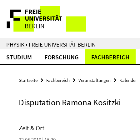
Springe
Service-
direkt
zu
Navigation
Inhalt
PHYSIK • FREIE UNIVERSITÄT BERLIN
STUDIUM
FORSCHUNG
FACHBEREICH
Startseite
Fachbereich
Veranstaltungen
Kalender
Disputation Ramona Kositzki
Zeit & Ort
22.05.2019 | 16:30